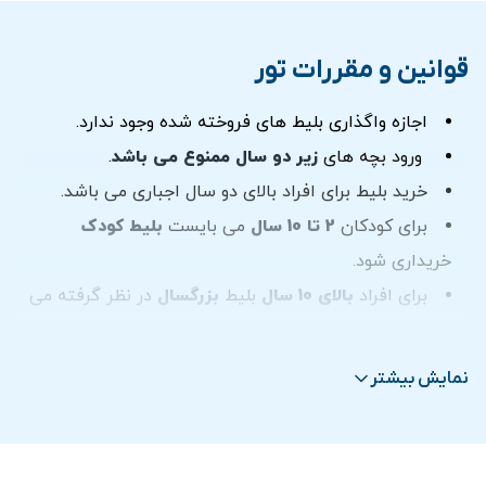
رایگان در بدو ورود
ترانسفر در صورت انتخاب گزينه ترانسفر
قوانین و مقررات تور
اجازه واگذاری بلیط های فروخته شده وجود ندارد.
ورود بچه های
زیر دو سال
ممنوع می باشد
.
خرید بلیط برای افراد بالای دو سال اجباری می باشد.
برای کودکان
2 تا 10 سال
می بایست
بلیط کودک
خریداری شود.
برای افراد
بالای 10 سال
بلیط
بزرگسال
در نظر گرفته می
شود.
افراد زير 18 سال می بايست با يك فرد بزرگسال همراه
نمایش بیشتر
باشند.
در صورت حضور در محل نمایش پس از شروع، ورود شما
در زمان های بین برنامه ها امکان پذیر می باشد تا مزاحمتی