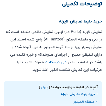
توضیحات تکمیلی
برای سایرین نداشته باشد.
به همراه داشتن مدرک شناسایی (پاسپورت …) جهت
ورود الزامی می باشد.
خرید بلیط نمایش لاپرله
بازدید کنندگان جهت ورود باید پوششی مناسب و پوشیده
نمایش لاپرله (La Perle) اولین نمایش دائمی منطقه است که
داشته باشند و از ورود با لباس های نا متعارف جلوگیری می
در دبی و منطقه الحبتور (Al Habtoor) واقع شده است. این
شود.
نمایش بسیار زیبا توسط گروه الحبتور به دبی آورده شده و
تدارکات لازم برای حضور افراد معلول دیده شده است.
دارای تلفیقی مهیج از اجراهای هنرمندانه و خیره کننده می
امکان کنسلی بلیط خریداری شده پس از خرید وجود ندارد.
باشد. در ادامه با ما در
دبی دیسکانت
همراه باشید تا با
جزئیات این نمایش شگفت انگیز آشناشوید.
آنچه در ادامه خواهید خواند:
پنهان
1
خرید بلیط نمایش لاپرله
2
منطقه الحبتور