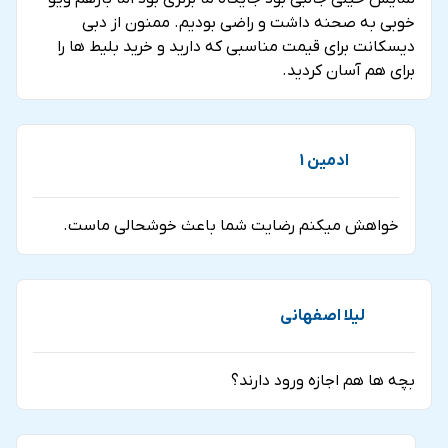
همچنین نزدیک ترین ایستگاه مترو به این محل ایستگاه
خوبی به صحنه داشت و راضی بودیم. ممنون از دبی
دیسکانت برای قیمت مناسبی که دارید و خرید بلیط ها را
مترو Business Bay در خط قرمز می باشد و پس از آن حدود
برای هم آسان کردید.
30 دقیقه نیز پیاده روی خواهید داشت.
قیمت بلیط های نمایش لاپرله
ادمین 1
بلیط های نمایش از نظر انتخاب صندلی به 5 دسته تقسیم
بندی می شوند. این دسته بندی شامل جایگاه برنز، نقره ای،
خواهش میکنم رضایت شما باعث خوشحالی ماست.
طلایی، پلاتینیوم و VIP می باشد که در تصویر زیر مشاهده می
کنید. همچنین گزینه شام نیز جزو بلیط ها می باشد که برای
خرید می توانید با ما در تماس باشید.
لیلا اصفهانی
نمایش لاپرله همه روزه به جز روزهای یکشنبه و دوشنبه و در دو
بچه ها هم اجازه ورود دارند؟
سانس 18:30 الی 20:00 و 21:00 الی 22:30 انجام می گیرد.
تصاویر نمایش لاپرله