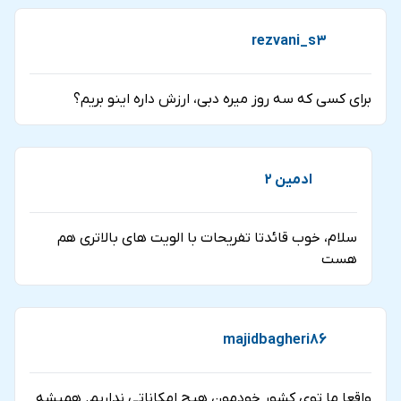
rezvani_s3
برای کسی که سه روز میره دبی، ارزش داره اینو بریم؟
ادمین 2
سلام، خوب قائدتا تفریحات با الویت های بالاتری هم
هست
majidbagheri86
واقعا ما توی کشور خودمون هیچ امکاناتی نداریم. همیشه