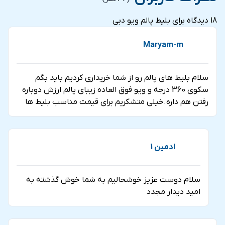
فروش در شهرهای تهران، شیراز، ساری و دبی می باشد.
شود.
ارزنده و باکیفیت
است تا شما سفری راحت و خاطره انگیز را
18 دیدگاه برای
بلیط پالم ویو دبی
تجربه نمایید.
Maryam-m
سلام بلیط های پالم رو از شما خریداری کردیم باید بگم
سکوی 360 درجه و ویو فوق العاده زیبای پالم ارزش دوباره
رفتن هم داره.خیلی متشکریم برای قیمت مناسب بلیط ها
ادمین 1
سلام دوست عزیز خوشحالیم به شما خوش گذشته به
امید دیدار مجدد