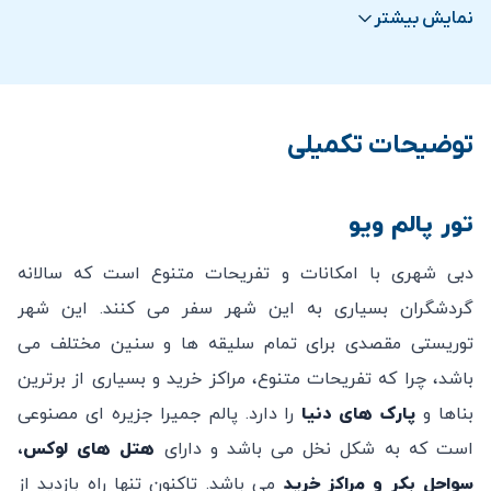
بزرگسال همراه باشند.
نمایش بیشتر
همراه داشتن غذا و نوشیدنی مجاز نمی باشد.
ساعت ناهار از 12:00 الی 15:00 است.
پذیرایی با قهوه در ساعات غیر پیک انجام می‌شود.
توضیحات تکمیلی
کل تجربه The View در طبقه 52 با ویلچر در دسترس
است.
تماشای طلوع خورشید
فقط در روزهای
شنبه و یکشنبه
تور پالم ویو
از ساعت
5:00 الی 7:00 صبح
می‌باشد.
دبی شهری با امکانات و تفریحات متنوع است که سالانه
ساعات غیر پیک/ عادی
از 08:00 الی 15:30 و از 19:00 الی
گردشگران بسیاری به این شهر سفر می کنند. این شهر
19:30 –
ساعات پیک/ ویژه
هنگام
غروب خورشید
از
16:00
توریستی مقصدی برای تمام سلیقه ها و سنین مختلف می
الی 18:30
.
باشد، چرا که تفریحات متنوع، مراکز خرید و بسیاری از برترین
اعتبار بلیط های الکترونیکی از زمان خرید چند ماه می
بناها و
پارک های دنیا
را دارد. پالم جمیرا جزیره ای مصنوعی
باشد (جهت اطلاع از تاریخ دقیق در واتساپ پیام دهید).
است که به شکل نخل می باشد و دارای
هتل های لوکس،
امکان کنسلی بلیط خریداری شده پس از خرید امکان پذیر
سواحل بکر و مراکز خرید
می باشد. تاکنون تنها راه بازدید از