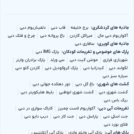
جاذبه های گردشگری
برج خلیفه
قاب دبی
دلفیناریوم دبی
آکواریوم دبی مال
میراکل گاردن
باغ پروانه دبی
چرخ و فلک دبی
جاذبه های کویری
سافاری دبی
پارک های موضوعی و تفریحات کودکان
پارک IMG دبی
شهربازی فراری
موشن گیت دبی
سی ورلد
پارک برادران وارنر
لگولند دبی
کیدزانیا دبی
پارک کروکودیل دبی
گاردن گلو دبی
سیاره سبز دبی
گشت های شهری
باغ گل دبی
تور دهکده جهانی دبی
گشت شهری دبی
گشت شهری ابوظبی
بلیط هلیکوپتر دبی
بیگ باس دبی
تفریحات آبی دبی
آکواریوم لاست چمبرز
کایاک سواری در دبی
جت اسکی دبی
پاراسل دبی
جت کار دبی
دیپ دایو دبی
فلای بورد دبی
پارک های آبی
پارک آبی وایلد وادی
پارک آبی آتلانتیس