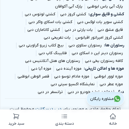
پارک آبی یاس ابوظبی
پارک آبی آکوافان
کشتی و قایق سواری
کشتی کروز دبی
کشتی لوتوس دبی
کشتی سوپر یات لوکس دبی
کشتی یات اسکای واکر دبی
قایق عشق دبی
یات پارتی در دبی
کشتی کاتاماران دبی
کشتی کروز امپراتور اقیانوس
یات تفریحی دبی
رستوران ها
رستوران سلاوی دبی
بیچ کلاب زیرو گراویتی دبی
رستوران دینر این د اسکای دبی
فلایینگ کاپ دبی
کافه رستوران یخی دبی
رستوران های هتل آتلانتیس دبی
موزه ها و اماکن تاریخی
موزه آینده دبی
موزه آیا دبی
موزه لوور ابوظبی
موزه مادام توسو دبی
قصر الوطن ابوظبی
موزه عطر دبی
نمایشگاه اکسپو سیتی دبی
دیگر خدمات
اجاره خودرو در دبی
ترانسفر در دبی
مشاوره رایگان
تمام حقوق مادی و معنوی برای
دبی دیسکانت
محفوظ است.
خانه
دسته بندی
سبد خرید