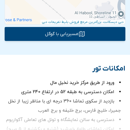
دبی دیسکانت، بزرگترین مرجع فروش بلیط تفریحات دبی
مسیریابی با گوگل
امکانات تور
ورود از طریق مرکز خرید نخیل مال
امكان دسترسی به طبقه 52 در ارتفاع 240 متری
بازديد از سکوی تماشا 360 درجه ای با مناظر زیبا از نخل
جمیرا، خلیج فارس، برج خلیفه و برج العرب
دسترسی به سالن نمایشگاه و تونل های تعاملی آکواریوم
امکان تماشای طلوع خورشید (شنبه و یکشنبه از 5 صبح)