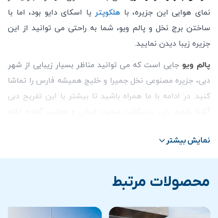
نمی باشد.
نمای هوایی این جزیره، با
هلکوپتر
یا اسکای دایو بود، اما با
ساختن برج نخل و پالم ویو، شما به راحتی می توانید از این
جزیره زیبا دیدن نمایید.
پالم ویو
جایی است که می توانید مناظر بسیار زیبایی از شهر
دبی، جزیره مصنوعی نخل جمیرا و خلیج همیشه فارس را تماشا
کنید. در ادامه با ما همراه باشید تا بیشتر با این تفریح دبی
آشنا شوید.
دبی دیسکانت
سایت ایرانی و معتبر، آماده ارائه
خدمات ویزا و فروش انواع
بلیط های تخفیف دار
و همچنین
نمایش بیشتر
اجاره خودرو در دبی
می باشد.
محصولات مرتبط
آنچه در ادامه خواهید خواند:
پنهان
1
تور پالم ویو
2
برج نخل (Palm Tower) کجاست؟