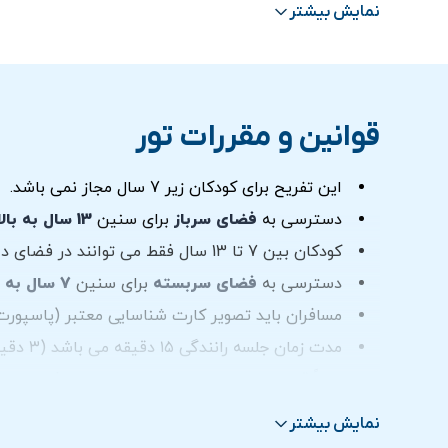
تجربه کارتینگ با ماشین راحت و در کلاس جهانی
نمایش بیشتر
ترانسفر رفت و برگشت از درب هتل در صورت انتخا
قوانین و مقررات تور
این تفریح برای کودکان زیر 7 سال مجاز نمی باشد.
دسترسی به
فضای سرباز
برای سنین
13 سال به بالا
کودکان بین 7 تا 13 سال فقط می توانند در فضای داخلی رانندگی کنند و نرخ بلیط کودک برای آنها در نظر گرفته می شود.
دسترسی به
فضای سربسته
برای سنین
7 سال به بالا
مسافران باید تصویر کارت شناسایی معتبر (پاسپورت)
مدت زمان جلسه رانندگی ۱۵ دقیقه می باشد (۳ دقیقه با سرعت).
لطفاً قبل از خرید بلیط از در دسترس بودن فضای س
میانگین زمان انتظار حدود 25 دقیقه می باشد.
نمایش بیشتر
لطفا فرم سلب مسئولیت را در محل برگزاری امضا کنی