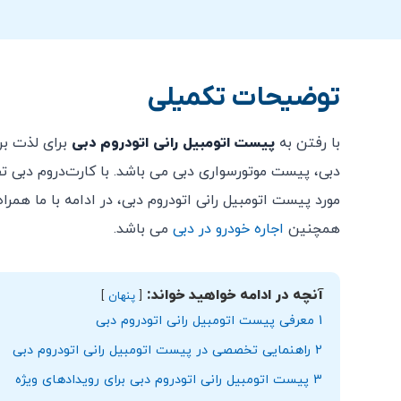
عدم حمل تلفن همراه هنگام رانندگی در مسیر.
این تجربه برای زنان باردار، یا کسانی که شرایط خا
رانندگی در جهت اشتباه ممنوع است.
توضیحات تکمیلی
در صورتی که ماشین ها مجهز به کمربند ایمنی باش
رانندگان زیر 18 سال برای ورود به مجموعه به حضور و همراهی والدین/ولی قانونی نیاز دارند.
با رفتن به
پیست اتومبیل رانی اتودروم دبی
لباس‌های مخصوص مسابقه، دستکش‌هایی که انگشتا
دبی، پیست موتورسواری دبی می باشد. با کارت‌دروم دبی تف
موهای بلند باید در داخل کلاه یا کاملاً در پشت لبا
مورد پیست اتومبیل رانی اتودروم دبی، در ادامه با ما همرا
شما موافقت می کنید که تمام قوانین و مقررات مدا
همچنین
اجاره خودرو در دبی
می باشد.
هیچ راننده ای مجاز به شرکت در تجربه ای نخواهد ب
راننده نباید قبل از این تفریح الکل مصرف کرده با
آنچه در ادامه خواهید خواند:
پنهان
مدیریت اتودروم دبی مسئولیتی در قبال سرقت یا از
1
معرفی پیست اتومبیل رانی اتودروم دبی
امکان کنسلی بلیط خریداری شده پس از خرید وجود ند
2
راهنمایی تخصصی در پیست اتومبیل رانی اتودروم دبی
3
پیست اتومبیل رانی اتودروم دبی برای رویدادهای ویژه