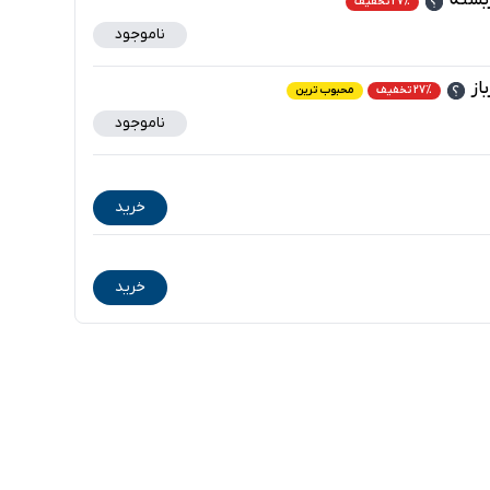
ربسته
27% تخفیف
ناموجود
از
27% تخفیف
محبوب ترین
ناموجود
خرید
خرید