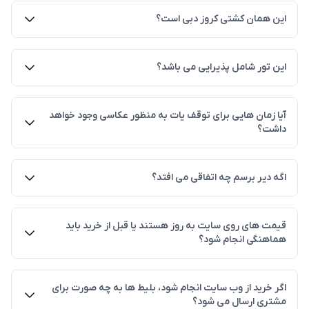
بله. کودکان زیر 2 سال مجاز هستند اما باید همیشه با یک
این همان کشتی کروز دبی است؟
بزرگسال همراه باشند. خدمه کشتی مسئول مراقبت از
نوزادان نیستند.
این یک تجربه کاملاً منحصر به فرد است که بسیار برتر از
این تور شامل پذیرایی می باشد؟
سفرهای دریایی کروز دبی می باشد.
لطفا توجه داشته باشید که این تور یک ساعته است، غذا
آیا زمان هایی برای توقف یات به منظور عکاسی وجود خواهد
داشت؟
ارائه نمی شود و فقط آب سرو می شود.
بله امکان عکاسی و توقف با توجه با نظر کاپیتان وجود
اگه دیر برسم چه اتفاقی می افتد؟
دارد.
کشتی به سرعت حرکت می کند، توصیه می کنیم حداقل 45
قیمت های روی سایت به روز هستند یا قبل از خرید باید
هماهنگی انجام شود؟
دقیقه قبل از حرکت حضور داشته باشید، در صورت از دست
دادن کشتی، هیچ مبلغی پس داده نخواهد شد.
قیمت تمامی تفریحات روی وب سایت به روز می باشند و
اگر خرید از وب سایت انجام شود، بلیط ها به چه صورت برای
مشتری ارسال می شود؟
مواردی که نیاز به هماهنگی قبل خرید داشته باشد (از نظر