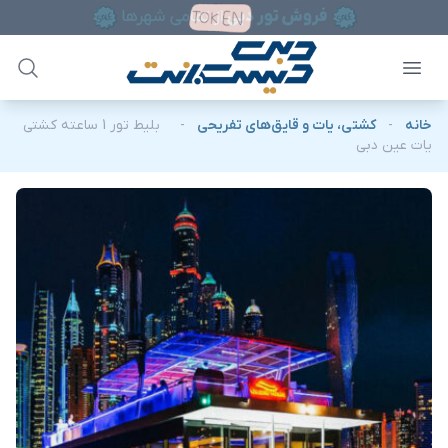
خانه
-
کشتی، یات و قایق‌های تفریحی
-
بلیط تور 1 ساعته کشتی
یات عین دبی