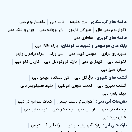
جاذبه های گردشگری
برج خلیفه
قاب دبی
دلفیناریوم دبی
آکواریوم دبی مال
میراکل گاردن
باغ پروانه دبی
چرخ و فلک دبی
جاذبه های کویری
سافاری دبی
پارک های موضوعی و تفریحات کودکان
پارک IMG دبی
شهربازی فراری
موشن گیت دبی
سی ورلد
پارک برادران وارنر
لگولند دبی
کیدزانیا دبی
پارک کروکودیل دبی
گاردن گلو دبی
سیاره سبز دبی
گشت های شهری
باغ گل دبی
تور دهکده جهانی دبی
گشت شهری دبی
گشت شهری ابوظبی
بلیط هلیکوپتر دبی
بیگ باس دبی
تفریحات آبی دبی
آکواریوم لاست چمبرز
کایاک سواری در دبی
جت اسکی دبی
پاراسل دبی
جت کار دبی
دیپ دایو دبی
فلای بورد دبی
پارک های آبی
پارک آبی وایلد وادی
پارک آبی آتلانتیس