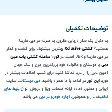
کشتی نمی باشید.
هزینه بلیط کودک
زیر 3 سال رایگان
است.
بلیط
کودک
برای افراد
3 تا 12 سال
می باشد.
توضیحات تکمیلی
بلیط بزرگسال 12 سال به بالا در نظر گرفته می شود.
مصرف دخانیات مجاز نیست.
به دنبال یک سفر دریایی مقرون به صرفه در دبی مارینا
طبق دستور گارد ساحلی، صرف نظر از قدرت شناگر،
هستید؟
کشتی Xclusive
بهترین پیشنهاد برای گشت و گذار
کودکان زیر 10 سال باید هنگام حضور در بیرون از عرشه
در دبی مارینا و JBR است. در
تور 1 ساعته کشتی یات عین
جلیقه نجات بپوشند.
دبی
با دوستان و خانواده خود بزرگترین چرخ و فلک جهان
تمام افراد زیر 21 سال باید تحت نظارت یک بزرگسال
(عین دبی) را از دریا تماشا کنید. برای کسب اطلاعات بیشتر در
باشند.
مورد
این تور
در ادامه با ما همراه باشید.
دبی دیسکانت
سایت
توصیه می شود حداقل 45 دقیقه قبل از حرکت یات
ایرانی و معتبر، آماده ارائه خدمات ویزا و فروش انواع
بلیط های
حضور داشته باشید، در صورت دیر رسیدن، مبلغی پس داده
تخفیف دار
و همچنین
اجاره خودرو در دبی
می باشد.
نخواهد شد.
امکان کنسلی بلیط خریداری شده پس از خرید وجود ندارد.