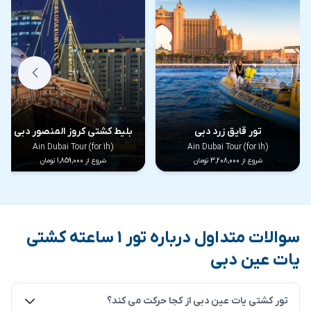
تور قایق زرد دبی
بلیط کشتی کروز المنصور دبی
(for 1h) Ain Dubai Tour
(for 1h) Ain Dubai Tour
شروع از 3,208,000 تومان
شروع از 1,859,000 تومان
خرید بلیط و قیمت تور 1 ساعته کشتی
یات عین دبی
سوالات متداول درباره تور 1 ساعته کشتی
یات عین دبی
شما می توانید رزرو
تور 1 ساعته کشتی یات عین دبی
را با
بهترین قیمت از سایت دبی دیسکانت انجام دهید.
دبی
تور کشتی یات عین دبی از کجا حرکت می کند؟