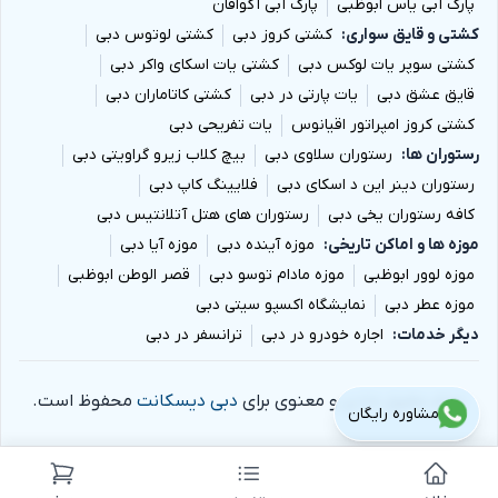
پارک آبی یاس ابوظبی
پارک آبی آکوافان
کشتی و قایق سواری
کشتی کروز دبی
کشتی لوتوس دبی
کشتی سوپر یات لوکس دبی
کشتی یات اسکای واکر دبی
قایق عشق دبی
یات پارتی در دبی
کشتی کاتاماران دبی
کشتی کروز امپراتور اقیانوس
یات تفریحی دبی
رستوران ها
رستوران سلاوی دبی
بیچ کلاب زیرو گراویتی دبی
رستوران دینر این د اسکای دبی
فلایینگ کاپ دبی
کافه رستوران یخی دبی
رستوران های هتل آتلانتیس دبی
موزه ها و اماکن تاریخی
موزه آینده دبی
موزه آیا دبی
موزه لوور ابوظبی
موزه مادام توسو دبی
قصر الوطن ابوظبی
موزه عطر دبی
نمایشگاه اکسپو سیتی دبی
دیگر خدمات
اجاره خودرو در دبی
ترانسفر در دبی
تمام حقوق مادی و معنوی برای
دبی دیسکانت
محفوظ است.
مشاوره رایگان