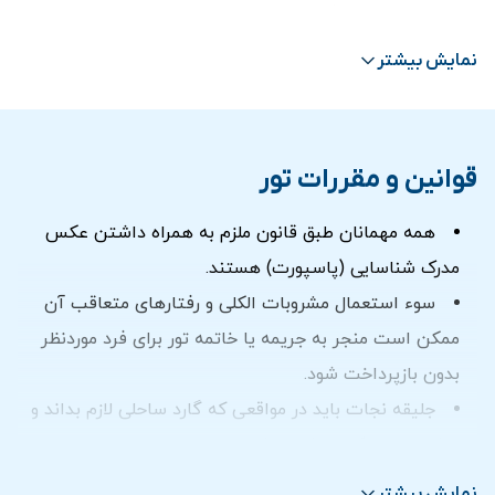
سرویس بهداشتی
کاپیتان و خدمه با تجربه
نمایش بیشتر
عرشه پایین با تهویه مطبوع
تجهیزات ایمنی مورد نیاز
ترانسفر در صورت انتخاب گزینه ترانسفر
قوانین و مقررات تور
زمان بندی اجرای تور:
همه مهمانان طبق قانون ملزم به همراه داشتن عکس
17:00 الی 18:00
مدرک شناسایی (پاسپورت) هستند.
18:30 الی 19:30
سوء استعمال مشروبات الکلی و رفتارهای متعاقب آن
ممکن است منجر به جریمه یا خاتمه تور برای فرد موردنظر
بدون بازپرداخت شود.
جلیقه نجات باید در مواقعی که گارد ساحلی لازم بداند و
هشدار صادر کند پوشیده شود.
شما مجاز به همراه داشتن آب وغذای شخصی خود در
نمایش بیشتر