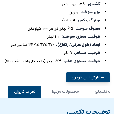
گشتاور:
138 نیوتن‌متر
نوع سوخت:
بنزین
نوع گیربکس:
اتوماتیک
مصرف سوخت:
6.5 لیتر در هر 100 کیلومتر
ظرفیت مخزن سوخت:
43 لیتر
ابعاد (طول/عرض/ارتفاع):
447.5/175/170 سانتی‌متر
ظرفیت مسافر:
7 نفر
ظرفیت صندوق عقب:
153 لیتر (با صندلی‌های عقب بالا)
سفارش این خودرو
ت تکمیلی
محصولات مرتبط
نظرات کاربران
توضیحات تکمیلی