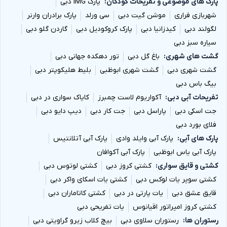
پارک های موضوعی و تفریحات کودکان
پارک IMG دبی
شهربازی فراری
موشن گیت دبی
سی ورلد
پارک برادران وارنر
لگولند دبی
کیدزانیا دبی
پارک کروکودیل دبی
گاردن گلو دبی
سیاره سبز دبی
گشت های شهری
باغ گل دبی
تور دهکده جهانی دبی
گشت شهری دبی
گشت شهری ابوظبی
بلیط هلیکوپتر دبی
بیگ باس دبی
تفریحات آبی دبی
آکواریوم لاست چمبرز
کایاک سواری در دبی
جت اسکی دبی
پاراسل دبی
جت کار دبی
دیپ دایو دبی
فلای بورد دبی
پارک های آبی
پارک آبی وایلد وادی
پارک آبی آتلانتیس
پارک آبی یاس ابوظبی
پارک آبی آکوافان
کشتی و قایق سواری
کشتی کروز دبی
کشتی لوتوس دبی
کشتی سوپر یات لوکس دبی
کشتی یات اسکای واکر دبی
قایق عشق دبی
یات پارتی در دبی
کشتی کاتاماران دبی
کشتی کروز امپراتور اقیانوس
یات تفریحی دبی
رستوران ها
رستوران سلاوی دبی
بیچ کلاب زیرو گراویتی دبی