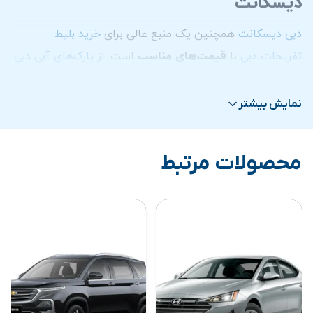
دیسکانت
دبی دیسکانت
همچنین یک منبع عالی برای
خرید بلیط
تفریحات دبی
با
قیمت‌های مناسب
است. از
پارک‌های آبی دبی
و
شهربازی‌های دبی
گرفته تا
تور سافاری دبی
در بیابان و
بازدید از برج خلیفه
، این سایت تمامی نیازهای تفریحی شما را
نمایش بیشتر
با تخفیفات قابل توجهی برآورده می‌کند. کاربران می‌توانند به
راحتی بلیط
تفریحات دبی
را از طریق این سایت خریداری کرده و
محصولات مرتبط
از تجربه‌ای بدون دغدغه و اقتصادی در دبی لذت ببرند.
مزایای استفاده از سایت دبی دیسکانت
استفاده از دبی دیسکانت برای
اجاره خودرو
و
خرید بلیط
تفریحات دبی
، مزایای زیادی دارد. این سایت با ارائه
قیمت‌های رقابتی
و
تخفیفات ویژه
، به شما کمک می‌کند تا
هزینه‌های سفر خود را به طور قابل توجهی کاهش دهید. علاوه