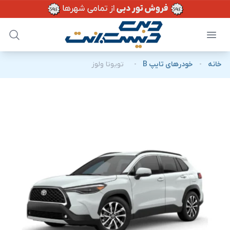
خانه
-
خودرهای تایپ B
-
تویوتا ولوز