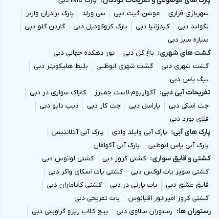
پارک های موضوعی و تفریحات کودکان
پارک IMG دبی
شهربازی فراری
موشن گیت دبی
سی ورلد
پارک برادران وارنر
لگولند دبی
کیدزانیا دبی
پارک کروکودیل دبی
گاردن گلو دبی
سیاره سبز دبی
گشت های شهری
باغ گل دبی
تور دهکده جهانی دبی
گشت شهری دبی
گشت شهری ابوظبی
بلیط هلیکوپتر دبی
بیگ باس دبی
تفریحات آبی دبی
آکواریوم لاست چمبرز
کایاک سواری در دبی
جت اسکی دبی
پاراسل دبی
جت کار دبی
دیپ دایو دبی
فلای بورد دبی
پارک های آبی
پارک آبی وایلد وادی
پارک آبی آتلانتیس
پارک آبی یاس ابوظبی
پارک آبی آکوافان
کشتی و قایق سواری
کشتی کروز دبی
کشتی لوتوس دبی
کشتی سوپر یات لوکس دبی
کشتی یات اسکای واکر دبی
قایق عشق دبی
یات پارتی در دبی
کشتی کاتاماران دبی
کشتی کروز امپراتور اقیانوس
یات تفریحی دبی
رستوران ها
رستوران سلاوی دبی
بیچ کلاب زیرو گراویتی دبی