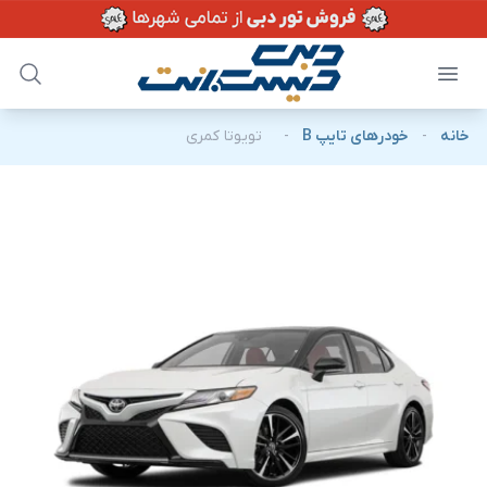
خانه
-
خودرهای تایپ B
-
تویوتا کمری