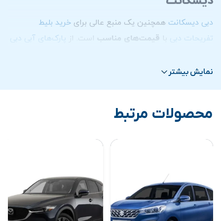
دیسکانت
دبی دیسکانت
همچنین یک منبع عالی برای
خرید بلیط
تفریحات دبی
با
قیمت‌های مناسب
است. از
پارک‌های آبی دبی
و
شهربازی‌های دبی
گرفته تا
تور سافاری دبی
در بیابان و
بازدید از برج خلیفه
، این سایت تمامی نیازهای تفریحی شما را
نمایش بیشتر
با تخفیفات قابل توجهی برآورده می‌کند. کاربران می‌توانند به
راحتی بلیط
تفریحات دبی
را از طریق این سایت خریداری کرده و
محصولات مرتبط
از تجربه‌ای بدون دغدغه و اقتصادی در دبی لذت ببرند.
مزایای استفاده از سایت دبی دیسکانت
استفاده از دبی دیسکانت برای
اجاره خودرو
و
خرید بلیط
تفریحات دبی
، مزایای زیادی دارد. این سایت با ارائه
قیمت‌های رقابتی
و
تخفیفات ویژه
، به شما کمک می‌کند تا
هزینه‌های سفر خود را به طور قابل توجهی کاهش دهید. علاوه