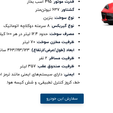
قدرت موتور
: 495 اسب بخار
گشتاور
: 637 نیوتن‌متر
نوع سوخت
: بنزین
نوع گیربکس
: 8 سرعته دوکلاچه اتوماتیک
مصرف سوخت
: حدود 12.4 لیتر در هر 100 کیلومتر
ظرفیت مخزن سوخت
: 70 لیتر
ابعاد (طول/عرض/ارتفاع)
: 463/193/123 سانتی‌متر
ظرفیت مسافر
: 2 نفر
ظرفیت صندوق عقب
: 357 لیتر
ایمنی
: دارای سیستم‌های ایمنی مانند ترمز ا
خط، کروز کنترل تطبیقی، و شش کیسه هوا.
سفارش این خودرو