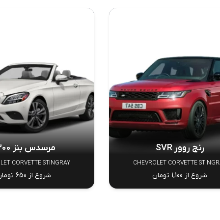
رنج روور SVR
مرسدس بنز C200
LET CORVETTE STINGRAY
CHEVROLET CORVETTE STINGR
شروع از 1,100 تومان
شروع از 650 تومان