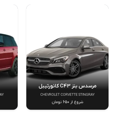
مرسدس بنز C43 کانورتیبل
AY
CHEVROLET CORVETTE STINGRAY
شروع از 650 تومان