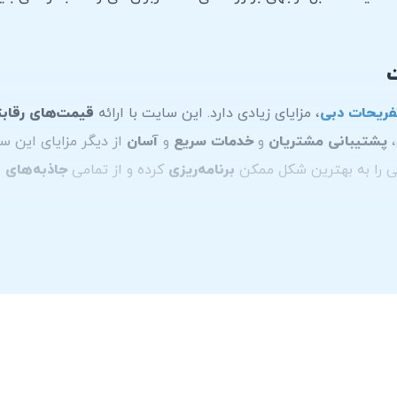
ت
فریحات دبی
، مزایای زیادی دارد. این سایت با ارائه
قیمت‌های رقاب
،
پشتیبانی مشتریان
و
خدمات سریع
و
آسان
از دیگر مزایای این سا
بی را به بهترین شکل ممکن
برنامه‌ریزی
کرده و از تمامی
جاذبه‌های
ا
 در دبی
ل
بیمه
و
محدودیت کیلومتر روزانه
هستند و یک مبلغ به عنوان
ودی
نتخاب می‌کنید متفاوت باشد​ برای اطلاعات دقیق‌تر و به‌روزتر، ت
 را کسب کنید.
،
تماس تلفنی
،
اینستاگرام
و
پست الکترونیکی
است، همچنین با مر