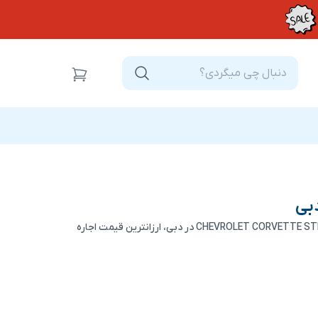
بی
اجاره روزانه شورلت کوروت استینگری در دبی، اجاره CHEVROLET CORVETTE STINGRAY در دبی، ارزانترین قیمت اجاره