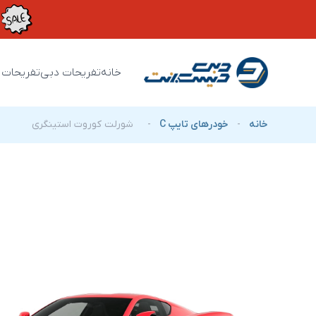
خانه
تفریحات دبی
تفریحات 
خانه
-
خودرهای تایپ C
-
شورلت کوروت استینگری