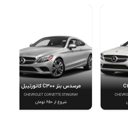
مرسدس بنز C300 کانورتیبل
CHEVROLET CORVETTE STINGRAY
CHEVRO
شروع از 650 تومان