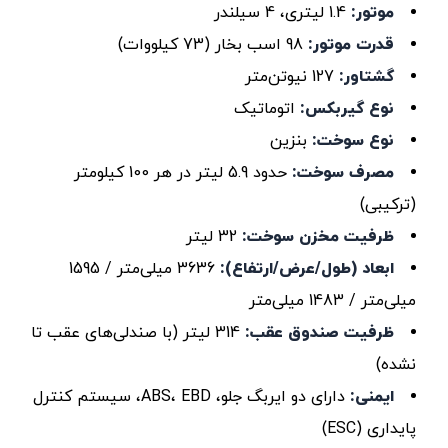
موتور:
1.4 لیتری، 4 سیلندر
قدرت موتور:
98 اسب بخار (73 کیلووات)
گشتاور:
127 نیوتن‌متر
نوع گیربکس:
اتوماتیک
نوع سوخت:
بنزین
مصرف سوخت:
حدود 5.9 لیتر در هر 100 کیلومتر
(ترکیبی)
ظرفیت مخزن سوخت:
32 لیتر
ابعاد (طول/عرض/ارتفاع):
3636 میلی‌متر / 1595
میلی‌متر / 1483 میلی‌متر
ظرفیت صندوق عقب:
314 لیتر (با صندلی‌های عقب تا
نشده)
ایمنی:
دارای دو ایربگ جلو، ABS، EBD، سیستم کنترل
پایداری (ESC)