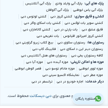
پارک های آبی
پارک آبی وایلد وادی
پارک آبی آتلانتیس
پارک آبی یاس ابوظبی
پارک آبی آکوافان
کشتی و قایق سواری
کشتی کروز دبی
کشتی لوتوس دبی
کشتی سوپر یات لوکس دبی
کشتی یات اسکای واکر دبی
قایق عشق دبی
یات پارتی در دبی
کشتی کاتاماران دبی
کشتی کروز امپراتور اقیانوس
یات تفریحی دبی
رستوران ها
رستوران سلاوی دبی
بیچ کلاب زیرو گراویتی دبی
رستوران دینر این د اسکای دبی
فلایینگ کاپ دبی
کافه رستوران یخی دبی
رستوران های هتل آتلانتیس دبی
موزه ها و اماکن تاریخی
موزه آینده دبی
موزه آیا دبی
موزه لوور ابوظبی
موزه مادام توسو دبی
قصر الوطن ابوظبی
موزه عطر دبی
نمایشگاه اکسپو سیتی دبی
دیگر خدمات
اجاره خودرو در دبی
ترانسفر در دبی
تمام حقوق مادی و معنوی برای
دبی دیسکانت
محفوظ است.
مشاوره رایگان