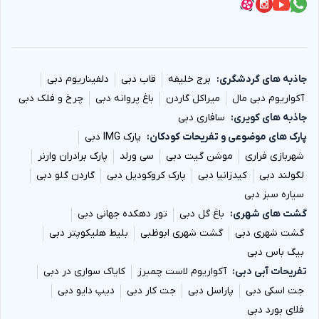
جاذبه های گردشگری
برج خلیفه
قاب دبی
دلفیناریوم دبی
آکواریوم دبی مال
میراکل گاردن
باغ پروانه دبی
چرخ و فلک دبی
جاذبه های کویری
سافاری دبی
پارک های موضوعی و تفریحات کودکان
پارک IMG دبی
شهربازی فراری
موشن گیت دبی
سی ورلد
پارک برادران وارنر
لگولند دبی
کیدزانیا دبی
پارک کروکودیل دبی
گاردن گلو دبی
سیاره سبز دبی
گشت های شهری
باغ گل دبی
تور دهکده جهانی دبی
گشت شهری دبی
گشت شهری ابوظبی
بلیط هلیکوپتر دبی
بیگ باس دبی
تفریحات آبی دبی
آکواریوم لاست چمبرز
کایاک سواری در دبی
جت اسکی دبی
پاراسل دبی
جت کار دبی
دیپ دایو دبی
فلای بورد دبی