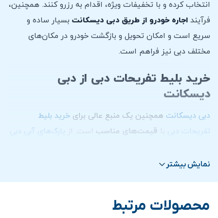
انتخاب کرده و با تخفیفات ویژه، اقدام به رزرو کنند. همچنین،
فرآیند
اجاره خودرو از طریق دبی دیسکانت
بسیار ساده و
سریع است و امکان تحویل و بازگشت خودرو در مکان‌های
مختلف دبی نیز فراهم است.
خرید بلیط تفریحات دبی از دبی
دیسکانت
دبی دیسکانت
همچنین یک منبع عالی برای
خرید بلیط
تفریحات دبی
با
قیمت‌های مناسب
است. از
پارک‌های آبی دبی
و
شهربازی‌های دبی
گرفته تا
تور سافاری دبی
در بیابان و
بازدید از برج خلیفه
، این سایت تمامی نیازهای تفریحی شما را
نمایش بیشتر
با تخفیفات قابل توجهی برآورده می‌کند. کاربران می‌توانند به
راحتی بلیط
تفریحات دبی
را از طریق این سایت خریداری کرده و
محصولات مرتبط
از تجربه‌ای بدون دغدغه و اقتصادی در دبی لذت ببرند.