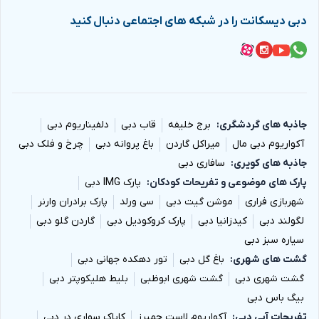
دبی دیسکانت را در شبکه های اجتماعی دنبال کنید
جاذبه های گردشگری
برج خلیفه
قاب دبی
دلفیناریوم دبی
آکواریوم دبی مال
میراکل گاردن
باغ پروانه دبی
چرخ و فلک دبی
جاذبه های کویری
سافاری دبی
پارک های موضوعی و تفریحات کودکان
پارک IMG دبی
شهربازی فراری
موشن گیت دبی
سی ورلد
پارک برادران وارنر
لگولند دبی
کیدزانیا دبی
پارک کروکودیل دبی
گاردن گلو دبی
سیاره سبز دبی
گشت های شهری
باغ گل دبی
تور دهکده جهانی دبی
گشت شهری دبی
گشت شهری ابوظبی
بلیط هلیکوپتر دبی
بیگ باس دبی
تفریحات آبی دبی
آکواریوم لاست چمبرز
کایاک سواری در دبی