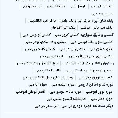
جت اسکی دبی
پاراسل دبی
جت کار دبی
دیپ دایو دبی
فلای بورد دبی
پارک های آبی
پارک آبی وایلد وادی
پارک آبی آتلانتیس
پارک آبی یاس ابوظبی
پارک آبی آکوافان
کشتی و قایق سواری
کشتی کروز دبی
کشتی لوتوس دبی
کشتی سوپر یات لوکس دبی
کشتی یات اسکای واکر دبی
قایق عشق دبی
یات پارتی در دبی
کشتی کاتاماران دبی
کشتی کروز امپراتور اقیانوس
یات تفریحی دبی
رستوران ها
رستوران سلاوی دبی
بیچ کلاب زیرو گراویتی دبی
رستوران دینر این د اسکای دبی
فلایینگ کاپ دبی
کافه رستوران یخی دبی
رستوران های هتل آتلانتیس دبی
موزه ها و اماکن تاریخی
موزه آینده دبی
موزه آیا دبی
موزه لوور ابوظبی
موزه مادام توسو دبی
قصر الوطن ابوظبی
موزه عطر دبی
نمایشگاه اکسپو سیتی دبی
دیگر خدمات
اجاره خودرو در دبی
ترانسفر در دبی