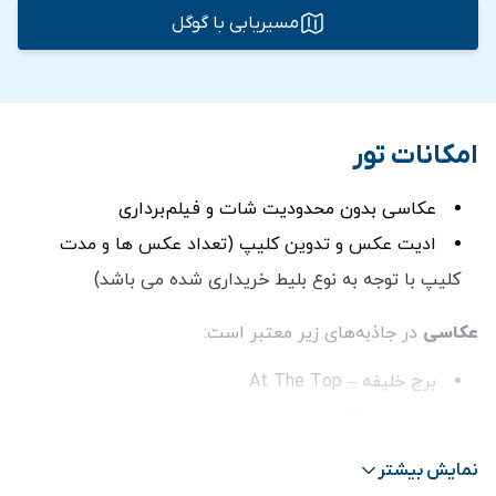
مسیریابی با گوگل
امکانات تور
عکاسی بدون محدودیت شات و فیلم‌برداری
ادیت عکس و تدوین کلیپ (تعداد عکس ها و مدت
کلیپ با توجه به نوع بلیط خریداری شده می باشد)
عکاسی
در جاذبه‌های زیر معتبر است:
برج خلیفه – At The Top
دبی مال – آکواریوم
دبی مال – آکواریوم کروکودیل
نمایش بیشتر
دبی مال – باغ‌وحش زیر آب