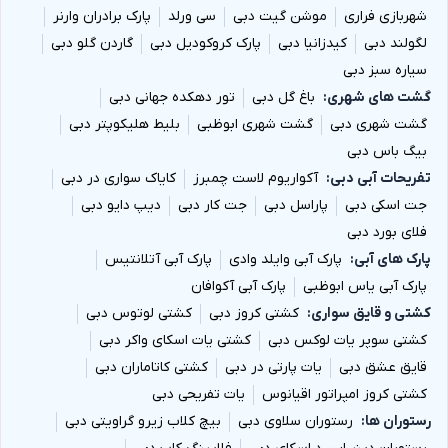
شهربازی فراری
موشن گیت دبی
سی ورلد
پارک برادران وارنر
لگولند دبی
کیدزانیا دبی
پارک کروکودیل دبی
گاردن گلو دبی
سیاره سبز دبی
گشت های شهری
باغ گل دبی
تور دهکده جهانی دبی
گشت شهری دبی
گشت شهری ابوظبی
بلیط هلیکوپتر دبی
بیگ باس دبی
تفریحات آبی دبی
آکواریوم لاست چمبرز
کایاک سواری در دبی
جت اسکی دبی
پاراسل دبی
جت کار دبی
دیپ دایو دبی
فلای بورد دبی
پارک های آبی
پارک آبی وایلد وادی
پارک آبی آتلانتیس
پارک آبی یاس ابوظبی
پارک آبی آکوافان
کشتی و قایق سواری
کشتی کروز دبی
کشتی لوتوس دبی
کشتی سوپر یات لوکس دبی
کشتی یات اسکای واکر دبی
قایق عشق دبی
یات پارتی در دبی
کشتی کاتاماران دبی
کشتی کروز امپراتور اقیانوس
یات تفریحی دبی
رستوران ها
رستوران سلاوی دبی
بیچ کلاب زیرو گراویتی دبی