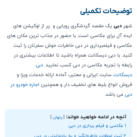
توصیه می‌کنیم در ایستگاه‌های عکاسی جاذبه‌های
توضیحات تکمیلی
گردشگری، چندین عکس بگیرید. تیم عکاسی بهترین عکس
Sky View Console
را از میان تصاویر انتخاب‌شده به شما ارائه خواهد کرد.
شهر
دبی
یک مقصد گردشگری رویایی و پر از لوکیشن های
The View در پالم جمیرا
مهمانان باید به پیشخوان
DEI – Photo Pass
واقع در
ایده آل برای عکاسی است. با حضور در جذاب ترین مکان های
محل جاذبه مراجعه کنند.
عکاسی و فیلمبرداری در دبی خاطرات خوش سفرتان را ثبت
کنید. با دبی دیسکانت همراه باشید تا اطلاعات بیشتری در
رابطه با تجربه عکاسی در دبی کسب نمایید.
دبی
دیسکانت
سایت ایرانی و معتبر، آماده ارائه خدمات ویزا و
فروش انواع بلیط های تخفیف دار و همچنین
اجاره خودرو در
دبی
می باشد.
آنچه در ادامه خواهید خواند:
پنهان
1
عکاسی و فیلم برداری در دبی
2
ثبت لحظات خاطره‌انگیز و به یادماندنی در دبی