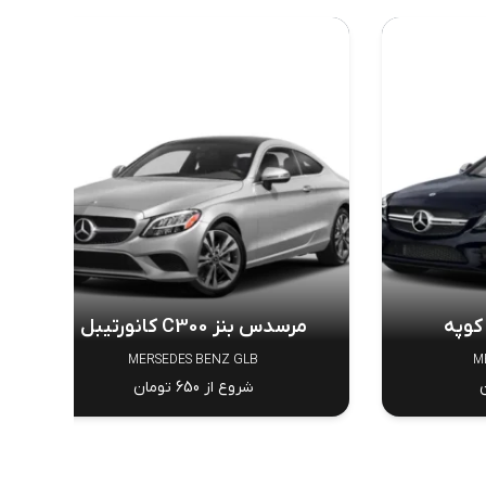
مرسدس بنز C300 کانورتیبل
MERSEDES BENZ GLB
M
شروع از 650 تومان