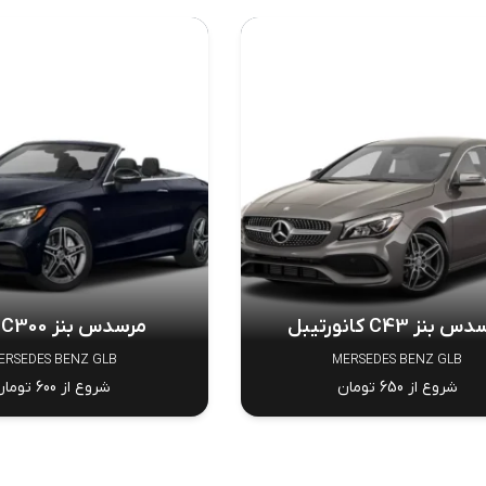
 بنز C43 کانورتیبل
مرسدس بنز C300 کوپه
ERSEDES BENZ GLB
MERSEDES BENZ GLB
شروع از 650 تومان
شروع از 600 تومان