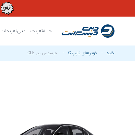
خانه
تفریحات دبی
تفریحات 
خانه
-
خودرهای تایپ C
-
مرسدس بنز GLB