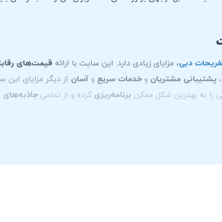
ت
فریحات دبی
، مزایای زیادی دارد. این سایت با ارائه
قیمت‌های رقاب
،
پشتیبانی مشتریان
و
خدمات سریع
و
آسان
از دیگر مزایای این سا
بی را به بهترین شکل ممکن
برنامه‌ریزی
کرده و از تمامی
جاذبه‌های
ا
محدودیت کیلومتر روزانه
هستند و یک مبلغ به عنوان
ودیعه در ز
 می‌کنید متفاوت باشد​ برای اطلاعات دقیق‌تر و به‌روزتر، توصیه 
 کنید.
،
تماس تلفنی
،
اینستاگرام
و
پست الکترونیکی
است، همچنین با مر