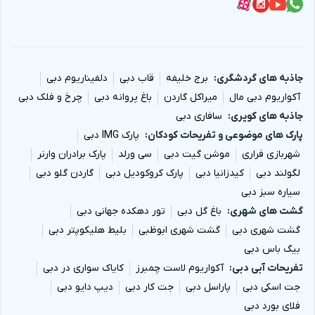
جاذبه های گردشگری
برج خلیفه
قاب دبی
دلفیناریوم دبی
آکواریوم دبی مال
میراکل گاردن
باغ پروانه دبی
چرخ و فلک دبی
جاذبه های کویری
سافاری دبی
پارک های موضوعی و تفریحات کودکان
پارک IMG دبی
شهربازی فراری
موشن گیت دبی
سی ورلد
پارک برادران وارنر
لگولند دبی
کیدزانیا دبی
پارک کروکودیل دبی
گاردن گلو دبی
سیاره سبز دبی
گشت های شهری
باغ گل دبی
تور دهکده جهانی دبی
گشت شهری دبی
گشت شهری ابوظبی
بلیط هلیکوپتر دبی
بیگ باس دبی
تفریحات آبی دبی
آکواریوم لاست چمبرز
کایاک سواری در دبی
جت اسکی دبی
پاراسل دبی
جت کار دبی
دیپ دایو دبی
فلای بورد دبی