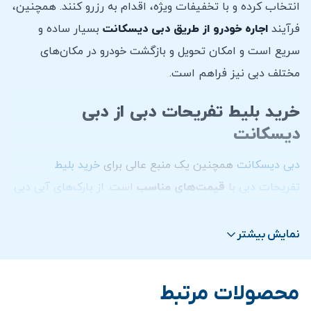
انتخاب کرده و با تخفیفات ویژه، اقدام به رزرو کنند. همچنین،
فرآیند
اجاره خودرو از طریق دبی دیسکانت
بسیار ساده و
سریع است و امکان تحویل و بازگشت خودرو در مکان‌های
مختلف دبی نیز فراهم است.
خرید بلیط تفریحات دبی از دبی
دیسکانت
دبی دیسکانت
همچنین یک منبع عالی برای
خرید بلیط
تفریحات دبی
با
قیمت‌های مناسب
است. از
پارک‌های آبی دبی
و
شهربازی‌های دبی
گرفته تا
تور سافاری دبی
در بیابان و
بازدید از برج خلیفه
، این سایت تمامی نیازهای تفریحی شما را
نمایش بیشتر
با تخفیفات قابل توجهی برآورده می‌کند. کاربران می‌توانند به
راحتی بلیط
تفریحات دبی
را از طریق این سایت خریداری کرده و
محصولات مرتبط
از تجربه‌ای بدون دغدغه و اقتصادی در دبی لذت ببرند.