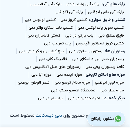
پارک های آبی
پارک آبی وایلد وادی
پارک آبی آتلانتیس
پارک آبی یاس ابوظبی
پارک آبی آکوافان
کشتی و قایق سواری
کشتی کروز دبی
کشتی لوتوس دبی
کشتی سوپر یات لوکس دبی
کشتی یات اسکای واکر دبی
قایق عشق دبی
یات پارتی در دبی
کشتی کاتاماران دبی
کشتی کروز امپراتور اقیانوس
یات تفریحی دبی
رستوران ها
رستوران سلاوی دبی
بیچ کلاب زیرو گراویتی دبی
رستوران دینر این د اسکای دبی
فلایینگ کاپ دبی
کافه رستوران یخی دبی
رستوران های هتل آتلانتیس دبی
موزه ها و اماکن تاریخی
موزه آینده دبی
موزه آیا دبی
موزه لوور ابوظبی
موزه مادام توسو دبی
قصر الوطن ابوظبی
موزه عطر دبی
نمایشگاه اکسپو سیتی دبی
دیگر خدمات
اجاره خودرو در دبی
ترانسفر در دبی
تمام حقوق مادی و معنوی برای
دبی دیسکانت
محفوظ است.
مشاوره رایگان