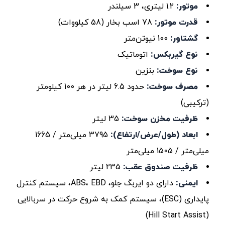
موتور:
1.2 لیتری، 3 سیلندر
قدرت موتور:
78 اسب بخار (58 کیلووات)
گشتاور:
100 نیوتن‌متر
نوع گیربکس:
اتوماتیک
نوع سوخت:
بنزین
مصرف سوخت:
حدود 6.5 لیتر در هر 100 کیلومتر
(ترکیبی)
ظرفیت مخزن سوخت:
35 لیتر
ابعاد (طول/عرض/ارتفاع):
3795 میلی‌متر / 1665
میلی‌متر / 1505 میلی‌متر
ظرفیت صندوق عقب:
235 لیتر
ایمنی:
دارای دو ایربگ جلو، ABS، EBD، سیستم کنترل
پایداری (ESC)، سیستم کمک به شروع حرکت در سربالایی
(Hill Start Assist)