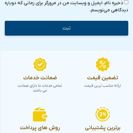
ذخیره نام، ایمیل و وبسایت من در مرورگر برای زمانی که دوباره
۷) مواد اولیه و افزودنی‌ها
دیدگاهی می‌نویسم.
چاشنی‌ها و ادویه‌جات، افزودنی‌های غذایی، رنگ‌ها و
طعم‌دهنده‌ها
۸) میوه و سبزیجات تازه و فرآوری‌شده
میوه‌های تازه، خشک و منجمد، سبزیجات تازه و
بسته‌بندی‌شده، سالادهای آماده
۹) غذاهای ارگانیک و محصولات سلامت‌محور
تضمین قیمت
ضمانت خدمات
محصولات بدون گلوتن، غذاهای رژیمی، سوپر‌فودها و مکمل‌ها
ارائه مناسب ترین قیمت
تمامی خدمات ما دارای ضمانت
می باشند
۱۰) فناوری و نوآوری (Tech & Future Platforms)
فناوری‌های نوین صنعت غذا، کشاورزی هوشمند (AgriTech)،
لجستیک، زنجیره تأمین و بسته‌بندی پیشرفته
۱۱) برندهای بین‌المللی (Power Brands)
برترین پشتیبانی
روش های پرداخت