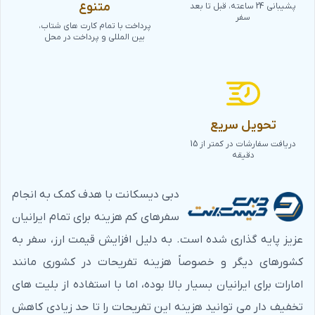
متنوع
غرفه‌های ملی و برندهای بزرگ جهانی، محصولات اختصاصی
پشیبانی 24 ساعته، قبل تا بعد
سفر
پرداخت با تمام کارت های شتاب،
کشورها، عرضه محصولات برندهای مطرح
بین المللی و پرداخت در محل
۱۲) استارتاپ‌ها و پلتفرم‌های آینده‌نگر
نوآوری‌های استارتاپی، مفاهیم غذایی نو، فناوری‌های پایدار و
سبز
تحویل سریع
چرا از نمایشگاه گلفود دبی دیدن کنیم؟
دریافت سفارشات در کمتر از 15
دقیقه
آشنایی با محصولات جدید:
در نمایشگاه گلفود،
دبی دیسکانت با هدف کمک به انجام
شرکت‌های تولیدکننده مواد غذایی و نوشیدنی از سراسر
سفرهای کم هزینه برای تمام ایرانیان
جهان، جدیدترین محصولات خود را به نمایش می‌گذارند. این
عزیز پایه گذاری شده است. به دلیل افزایش قیمت ارز، سفر به
محصولات شامل مواد غذایی ارگانیک، محصولات سالم،
کشورهای دیگر و خصوصاً هزینه تفریحات در کشوری مانند
غذاهای آماده، نوشیدنی‌های جدید و بسیاری دیگر می‌شود.
امارات برای ایرانیان بسیار بالا بوده، اما با استفاده از بلیت های
برقراری ارتباط با تولیدکنندگان و تامین‌کنندگان:
در این
تخفیف دار می توانید هزینه این تفریحات را تا حد زیادی کاهش
نمایشگاه، می‌توانید با تولیدکنندگان و تامین‌کنندگان مواد