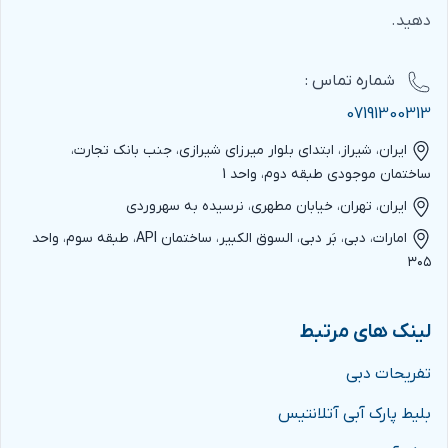
دهید.
غذایی از سراسر جهان ارتباط برقرار کرده و محصولات مورد
نیاز خود را با بهترین قیمت تهیه کنید.
شماره‌ تماس :
آشنایی با آخرین فناوری‌ها:
در نمایشگاه گلفود، آخرین
07191300313
فناوری‌های مورد استفاده در صنعت غذا و نوشیدنی به
ایران، شیراز، ابتدای بلوار میرزای شیرازی، جنب بانک تجارت،
نمایش گذاشته می‌شود. این فناوری‌ها می‌توانند به شما
ساختمان موجودی طبقه دوم، واحد 1
کمک کنند تا فرآیندهای تولید و بسته‌بندی خود را بهبود
ایران، تهران، خیابان مطهری، نرسیده به سهروردی
بخشید.
امارات، دبی، بَر دبی، السوق الکبیر، ساختمان API، طبقه سوم، واحد
گسترش شبکه ارتباطی:
با حضور در نمایشگاه گلفود،
۳۰۵
می‌توانید با فعالان دیگر این صنعت از جمله توزیع‌کنندگان،
عمده‌فروشان، رستوران‌داران و هتلداران ارتباط برقرار کرده و
لینک های مرتبط
شبکه ارتباطی خود را گسترش دهید.
تفریحات دبی
کسب اطلاعات در مورد روندهای بازار:
در نمایشگاه
گلفود، کارشناسان و تحلیلگران بازار، آخرین روندهای صنعت
بلیط پارک آبی آتلانتیس
غذا و نوشیدنی را بررسی می‌کنند و شما می‌توانید از این