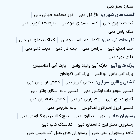
همچنین با مراجعه به صفحه
تماس با ما
می توانید با ما در
سیاره سبز دبی
ارتباط باشید. هدف
دبی دیسکانت
ارائه خدماتی ارزنده و
گشت های شهری
باغ گل دبی
تور دهکده جهانی دبی
گشت شهری دبی
گشت شهری ابوظبی
بلیط هلیکوپتر دبی
باکیفیت است تا شما سفری راحت و به یاد ماندنی را تجربه
بیگ باس دبی
نمایید.
تفریحات آبی دبی
آکواریوم لاست چمبرز
کایاک سواری در دبی
جت اسکی دبی
پاراسل دبی
جت کار دبی
دیپ دایو دبی
فلای بورد دبی
پارک های آبی
پارک آبی وایلد وادی
پارک آبی آتلانتیس
پارک آبی یاس ابوظبی
پارک آبی آکوافان
کشتی و قایق سواری
کشتی کروز دبی
کشتی لوتوس دبی
کشتی سوپر یات لوکس دبی
کشتی یات اسکای واکر دبی
قایق عشق دبی
یات پارتی در دبی
کشتی کاتاماران دبی
کشتی کروز امپراتور اقیانوس
یات تفریحی دبی
رستوران ها
رستوران سلاوی دبی
بیچ کلاب زیرو گراویتی دبی
رستوران دینر این د اسکای دبی
فلایینگ کاپ دبی
کافه رستوران یخی دبی
رستوران های هتل آتلانتیس دبی