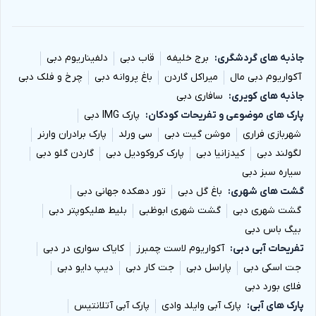
جاذبه های گردشگری
برج خلیفه
قاب دبی
دلفیناریوم دبی
آکواریوم دبی مال
میراکل گاردن
باغ پروانه دبی
چرخ و فلک دبی
جاذبه های کویری
سافاری دبی
پارک های موضوعی و تفریحات کودکان
پارک IMG دبی
شهربازی فراری
موشن گیت دبی
سی ورلد
پارک برادران وارنر
لگولند دبی
کیدزانیا دبی
پارک کروکودیل دبی
گاردن گلو دبی
سیاره سبز دبی
گشت های شهری
باغ گل دبی
تور دهکده جهانی دبی
گشت شهری دبی
گشت شهری ابوظبی
بلیط هلیکوپتر دبی
بیگ باس دبی
تفریحات آبی دبی
آکواریوم لاست چمبرز
کایاک سواری در دبی
جت اسکی دبی
پاراسل دبی
جت کار دبی
دیپ دایو دبی
فلای بورد دبی
پارک های آبی
پارک آبی وایلد وادی
پارک آبی آتلانتیس