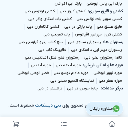
پارک آبی یاس ابوظبی
پارک آبی آکوافان
کشتی و قایق سواری
کشتی کروز دبی
کشتی لوتوس دبی
کشتی سوپر یات لوکس دبی
کشتی یات اسکای واکر دبی
قایق عشق دبی
یات پارتی در دبی
کشتی کاتاماران دبی
کشتی کروز امپراتور اقیانوس
یات تفریحی دبی
رستوران ها
رستوران سلاوی دبی
بیچ کلاب زیرو گراویتی دبی
رستوران دینر این د اسکای دبی
فلایینگ کاپ دبی
کافه رستوران یخی دبی
رستوران های هتل آتلانتیس دبی
موزه ها و اماکن تاریخی
موزه آینده دبی
موزه آیا دبی
موزه لوور ابوظبی
موزه مادام توسو دبی
قصر الوطن ابوظبی
موزه عطر دبی
نمایشگاه اکسپو سیتی دبی
دیگر خدمات
اجاره خودرو در دبی
ترانسفر در دبی
تمام حقوق مادی و معنوی برای
دبی دیسکانت
محفوظ است.
مشاوره رایگان