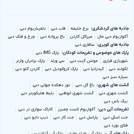
جاذبه های گردشگری
برج خلیفه
قاب دبی
دلفیناریوم دبی
آکواریوم دبی مال
میراکل گاردن
باغ پروانه دبی
چرخ و فلک دبی
جاذبه های کویری
سافاری دبی
پارک های موضوعی و تفریحات کودکان
پارک IMG دبی
شهربازی فراری
موشن گیت دبی
سی ورلد
پارک برادران وارنر
لگولند دبی
کیدزانیا دبی
پارک کروکودیل دبی
گاردن گلو دبی
سیاره سبز دبی
گشت های شهری
باغ گل دبی
تور دهکده جهانی دبی
گشت شهری دبی
گشت شهری ابوظبی
بلیط هلیکوپتر دبی
بیگ باس دبی
تفریحات آبی دبی
آکواریوم لاست چمبرز
کایاک سواری در دبی
جت اسکی دبی
پاراسل دبی
جت کار دبی
دیپ دایو دبی
فلای بورد دبی
پارک های آبی
پارک آبی وایلد وادی
پارک آبی آتلانتیس