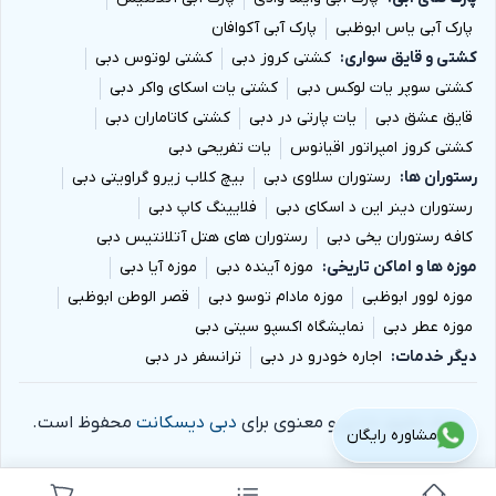
پارک آبی یاس ابوظبی
پارک آبی آکوافان
کشتی و قایق سواری
کشتی کروز دبی
کشتی لوتوس دبی
کشتی سوپر یات لوکس دبی
کشتی یات اسکای واکر دبی
قایق عشق دبی
یات پارتی در دبی
کشتی کاتاماران دبی
کشتی کروز امپراتور اقیانوس
یات تفریحی دبی
رستوران ها
رستوران سلاوی دبی
بیچ کلاب زیرو گراویتی دبی
رستوران دینر این د اسکای دبی
فلایینگ کاپ دبی
کافه رستوران یخی دبی
رستوران های هتل آتلانتیس دبی
موزه ها و اماکن تاریخی
موزه آینده دبی
موزه آیا دبی
موزه لوور ابوظبی
موزه مادام توسو دبی
قصر الوطن ابوظبی
موزه عطر دبی
نمایشگاه اکسپو سیتی دبی
دیگر خدمات
اجاره خودرو در دبی
ترانسفر در دبی
تمام حقوق مادی و معنوی برای
دبی دیسکانت
محفوظ است.
مشاوره رایگان