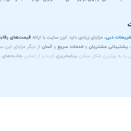
ت
فریحات دبی
، مزایای زیادی دارد. این سایت با ارائه
قیمت‌های رقاب
،
پشتیبانی مشتریان
و
خدمات سریع
و
آسان
از دیگر مزایای این سا
بی را به بهترین شکل ممکن
برنامه‌ریزی
کرده و از تمامی
جاذبه‌های
ا
دودیت کیلومتر روزانه
هستند و یک مبلغ به عنوان
ودیعه در زمان 
نید متفاوت باشد​ برای اطلاعات دقیق‌تر و به‌روزتر، توصیه می‌شود
 کنید.
،
تماس تلفنی
،
اینستاگرام
و
پست الکترونیکی
است، همچنین با مر