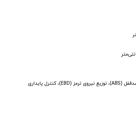
: دارای سیستم‌های ایمنی مانند ترمز ضدقفل (ABS)، توزیع نیروی ترمز (EBD)، کنترل پایداری