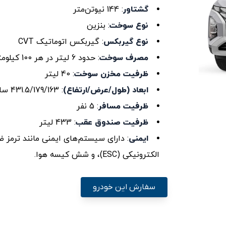
گشتاور
: 144 نیوتن‌متر
نوع سوخت
: بنزین
نوع گیربکس
: گیربکس اتوماتیک CVT
مصرف سوخت
: حدود 6 لیتر در هر 100 کیلومتر
ظرفیت مخزن سوخت
: 40 لیتر
ابعاد (طول/عرض/ارتفاع)
: 431.5/179/163 سانتی‌متر
ظرفیت مسافر
: 5 نفر
ظرفیت صندوق عقب
: 433 لیتر
ایمنی
الکترونیکی (ESC)، و شش کیسه هوا.
سفارش این خودرو