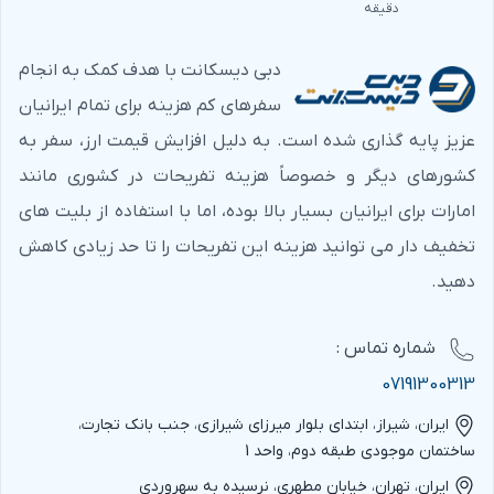
دقیقه
چگونه به کاخ توپکاپی برویم
دبی دیسکانت با هدف کمک به انجام
استفاده از خط تراموای T1 (
تراموای شماره ۱
) راحت‌ترین راه
سفرهای کم هزینه برای تمام ایرانیان
برای رسیدن به منطقه سلطان‌احمد است. از ایستگاه تراموای
عزیز پایه گذاری شده است. به دلیل افزایش قیمت ارز، سفر به
سلطان‌احمد یا گلهانه تا کاخ توپکاپی تنها حدود ۵ دقیقه
کشورهای دیگر و خصوصاً هزینه تفریحات در کشوری مانند
پیاده‌روی فاصله است. فاصله ایستگاه تراموای گلهانه تا ورودی
امارات برای ایرانیان بسیار بالا بوده، اما با استفاده از بلیت های
موزه حدود ۶۰۰ متر و از ایستگاه تراموای سلطان‌احمد حدود ۷۰۰
تخفیف دار می توانید هزینه این تفریحات را تا حد زیادی کاهش
متر است که این مسیر مستقیماً به دروازه سلطنتی (باب
دهید.
همایون) منتهی می‌شود و شما را به حیاط اول کاخ توپکاپی
شماره‌ تماس :
می‌رساند.
07191300313
دروازه سلطنتی (باب همایون) نخستین دروازه خارجی کاخ است
ایران، شیراز، ابتدای بلوار میرزای شیرازی، جنب بانک تجارت،
که شامل دستگاه‌های بازرسی امنیتی و منطقه نگهبانی نظامی
ساختمان موجودی طبقه دوم، واحد 1
می‌شود و به حیاط اول باز می‌شود. حیاط اول (آولو) دارای بناها
ایران، تهران، خیابان مطهری، نرسیده به سهروردی