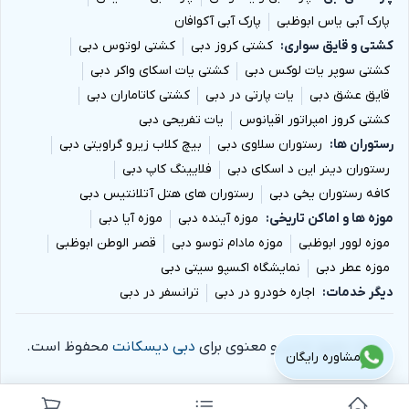
پارک آبی یاس ابوظبی
پارک آبی آکوافان
کشتی و قایق سواری
کشتی کروز دبی
کشتی لوتوس دبی
کشتی سوپر یات لوکس دبی
کشتی یات اسکای واکر دبی
قایق عشق دبی
یات پارتی در دبی
کشتی کاتاماران دبی
کشتی کروز امپراتور اقیانوس
یات تفریحی دبی
رستوران ها
رستوران سلاوی دبی
بیچ کلاب زیرو گراویتی دبی
رستوران دینر این د اسکای دبی
فلایینگ کاپ دبی
کافه رستوران یخی دبی
رستوران های هتل آتلانتیس دبی
موزه ها و اماکن تاریخی
موزه آینده دبی
موزه آیا دبی
موزه لوور ابوظبی
موزه مادام توسو دبی
قصر الوطن ابوظبی
موزه عطر دبی
نمایشگاه اکسپو سیتی دبی
دیگر خدمات
اجاره خودرو در دبی
ترانسفر در دبی
تمام حقوق مادی و معنوی برای
دبی دیسکانت
محفوظ است.
مشاوره رایگان