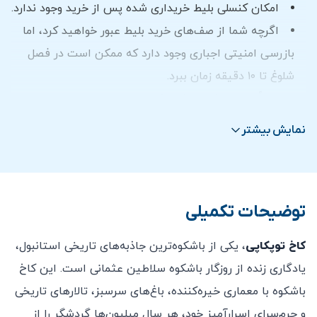
امکان کنسلی بلیط خریداری شده پس از خرید وجود ندارد.
اگرچه شما از صف‌های خرید بلیط عبور خواهید کرد، اما
بازرسی امنیتی اجباری وجود دارد که ممکن است در فصل
شلوغ تا ۱۰ دقیقه زمان ببرد.
لطفاً توجه داشته باشید که این تور بدون راهنما است.
برای دانلود اپلیکیشن راهنمای صوتی نیاز به اینترنت
نمایش بیشتر
است، اما پس از دانلود نیازی به اتصال اینترنت برای
استفاده از آن وجود ندارد.
لطفاً از آوردن مواد غذایی و نوشیدنی از بیرون خودداری
توضیحات تکمیلی
کنید.
بازدید از موزه کاخ توپکاپی
روزهای سه‌شنبه تعطیل
کاخ توپکاپی
، یکی از باشکوه‌ترین جاذبه‌های تاریخی استانبول،
است.
یادگاری زنده از روزگار باشکوه سلاطین عثمانی است. این کاخ
دسترسی برای افراد توان‌یاب ممکن است، اما صندلی
باشکوه با معماری خیره‌کننده، باغ‌های سرسبز، تالارهای تاریخی
چرخ‌دار در مجموعه موجود نیست و تپه‌های پوشیده از
و حرم‌سرای اسرارآمیز خود، هر سال میلیون‌ها گردشگر را از