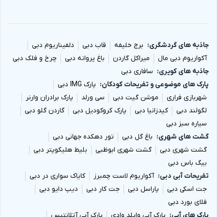
جاذبه های گردشگری
برج خلیفه
قاب دبی
دلفیناریوم دبی
آکواریوم دبی مال
میراکل گاردن
باغ پروانه دبی
چرخ و فلک دبی
جاذبه های کویری
سافاری دبی
پارک های موضوعی و تفریحات کودکان
پارک IMG دبی
شهربازی فراری
موشن گیت دبی
سی ورلد
پارک برادران وارنر
لگولند دبی
کیدزانیا دبی
پارک کروکودیل دبی
گاردن گلو دبی
سیاره سبز دبی
گشت های شهری
باغ گل دبی
تور دهکده جهانی دبی
گشت شهری دبی
گشت شهری ابوظبی
بلیط هلیکوپتر دبی
بیگ باس دبی
تفریحات آبی دبی
آکواریوم لاست چمبرز
کایاک سواری در دبی
جت اسکی دبی
پاراسل دبی
جت کار دبی
دیپ دایو دبی
فلای بورد دبی
پارک های آبی
پارک آبی وایلد وادی
پارک آبی آتلانتیس