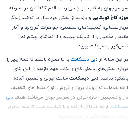
سنگ‌فرش ممکن است برای مسافران کم‌توان مشکلاتی
سراسر جهان به قلب تاریخ می‌برد. با قدم گذاشتن در محوطه
ایجاد کند.
موزه کاخ توپکاپی
و بازدید از بخش حرم‌سرا، می‌توانید زندگی
در محوطه کاخ، پارکینگ اختصاصی وجود ندارد.
دربار عثمانی، گنجینه‌های سلطنتی، جواهرات گران‌بها و آثار
عکاسی در داخل تالارهای موزه ممنوع است.
مقدس مذهبی را از نزدیک ببینید و از تماشای چشم‌انداز
بلیط کودکان
زیر ۶ سال رایگان
است.
نفس‌گیر بسفر لذت ببرید.
ورود افراد دارای معلولیت رایگان است؛ لطفاً برای دریافت
در این مقاله از
دبی دیسکانت
با ما همراه باشید تا همه چیز را
بلیط رایگان، مدرک معتبر معلولیت را در ورودی ارائه دهید.
درباره بخش‌های دیدنی کاخ و نکات مهم بازدید از این بنای
بلیط های ترکیبی کاخ توپکاپی از تاریخ خرید به‌مدت ۱ روز
باشکوه بدانید.
دبی دیسکانت
سایت ایرانی و معتبر، آماده
معتبر هستند.
ارائه خدمات تور، ویزا، پرواز و فروش انواع بلیط های تخفیف
استفاده از راهنمای صوتی توصیه می‌شود تا جزئیات
دار و همچنین اجاره خودرو در سراسر جهان می‌باشد. هدف
دبی
تاریخی کاخ را بهتر درک کنید.
دیسکانت
ارائه خدماتی ارزنده و با کیفیت است تا شما سفری
صف بازرسی امنیتی در دروازه سلطنتی ممکن است
راحت و خاطره انگیز را تجربه نمایید.
طولانی باشد. برای دسترسی سریع‌تر به حیاط اول می‌توانید
از مسیر موزه باستان‌شناسی از طریق شیب‌راهه‌ای در پارک