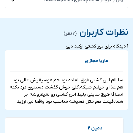
پس از خرید از سایت چه کاری باید انجام دهیم؟
اعتماد تجارت الکترونیک از وزارت صنعت، معدن و تجارت و
همچنین مجوز از اتحادیه کشوری کسب و کارهای مجازی
کافی است شماره سفارش خود را در واتساپ برای همکاران
می باشد. این مجموعه همچنین دارای نمایندگی های
ما ارسال کنید تا بلیط شما در سریع ترین زمان ممکن صادر
نظرات کاربران
(2 نظر)
فروش در شهرهای تهران، شیراز، ساری و دبی می باشد.
شود.
1 دیدگاه برای
تور کشتی ارکید دبی
ماریا حجازی
سلااام این کشتی فوق العاده بود هم موسیقیش عالی بود
هم غذا و خیلیم شیکه.کلی خوش گذشت دستتون درد نکنه
انصافا هیج سایتی بلیط این کشتی رو نمیفروشه جز
شما.قیمت هم مثل همیشه مناسب بود واقعا می ارزید.
ادمین 2