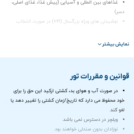
غذاهای بین المللی و آسیایی (پیش غذا، غذای اصلی،
دسر)
نوشیدنی های ویژه بزرگسال (۲۱+) در صورت انتخاب
اجرای برنامه های شاد، موسیقی و رقصندگان
گشت دریایی در اطراف JBR، جزیره بلو واترز و آتلانتیس
نمایش بیشتر
با توجه به شرایط آب و هوایی
خدمه به خوبی آموزش دیده و با تجربه
جایگاه ویژه برای نشستن در پکیج VIP کشتی ارکید
قوانین و مقررات تور
کیک سوپرایز در صورت انتخاب
ترانسفر رفت و برگشت خصوصی از درب هتل در صورت
در صورت آب و هوای بد، کشتی ارکید این حق را برای
انتخاب
خود محفوظ می دارد که تاریخ/زمان کشتی را تغییر دهد یا
لغو کند.
غذای بین المللی در تور كشتی ارکید
:
ویلچر در دسترس نمی باشد.
در تور کشتی ارکید
غذاهای پنج ستاره
با تركيبی
نوزادان بدون صندلی خواهند بود.