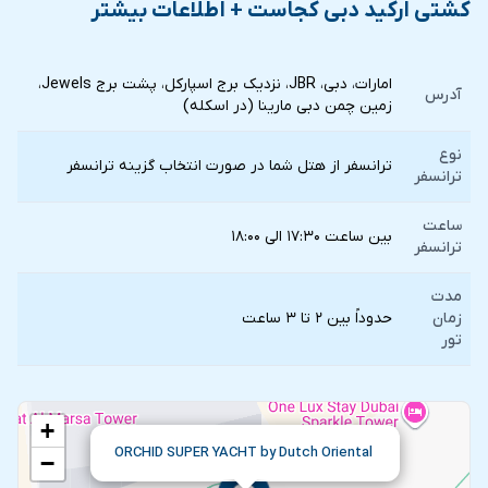
کشتی ارکید دبی کجاست + اطلاعات بیشتر
امارات، دبی، JBR، نزدیک برج اسپارکل، پشت برج Jewels،
آدرس
زمین چمن دبی مارینا (در اسکله)
نوع
ترانسفر از هتل شما در صورت انتخاب گزينه ترانسفر
ترانسفر
ساعت
بین ساعت ۱۷:۳۰ الی ۱۸:۰۰
ترانسفر
مدت
زمان
حدوداً بین ۲ تا ۳ ساعت
تور
+
ORCHID SUPER YACHT by Dutch Oriental
−