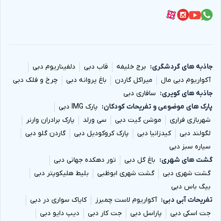
جاذبه های گردشگری
برج خلیفه
قاب دبی
دلفیناریوم دبی
آکواریوم دبی مال
میراکل گاردن
باغ پروانه دبی
چرخ و فلک دبی
جاذبه های کویری
سافاری دبی
پارک های موضوعی و تفریحات کودکان
پارک IMG دبی
شهربازی فراری
موشن گیت دبی
سی ورلد
پارک برادران وارنر
لگولند دبی
کیدزانیا دبی
پارک کروکودیل دبی
گاردن گلو دبی
سیاره سبز دبی
گشت های شهری
باغ گل دبی
تور دهکده جهانی دبی
گشت شهری دبی
گشت شهری ابوظبی
بلیط هلیکوپتر دبی
بیگ باس دبی
تفریحات آبی دبی
آکواریوم لاست چمبرز
کایاک سواری در دبی
جت اسکی دبی
پاراسل دبی
جت کار دبی
دیپ دایو دبی