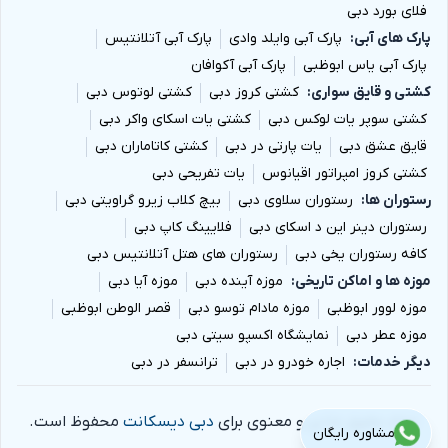
فلای بورد دبی
پارک های آبی
پارک آبی وایلد وادی
پارک آبی آتلانتیس
پارک آبی یاس ابوظبی
پارک آبی آکوافان
کشتی و قایق سواری
کشتی کروز دبی
کشتی لوتوس دبی
کشتی سوپر یات لوکس دبی
کشتی یات اسکای واکر دبی
قایق عشق دبی
یات پارتی در دبی
کشتی کاتاماران دبی
کشتی کروز امپراتور اقیانوس
یات تفریحی دبی
رستوران ها
رستوران سلاوی دبی
بیچ کلاب زیرو گراویتی دبی
رستوران دینر این د اسکای دبی
فلایینگ کاپ دبی
کافه رستوران یخی دبی
رستوران های هتل آتلانتیس دبی
موزه ها و اماکن تاریخی
موزه آینده دبی
موزه آیا دبی
موزه لوور ابوظبی
موزه مادام توسو دبی
قصر الوطن ابوظبی
موزه عطر دبی
نمایشگاه اکسپو سیتی دبی
دیگر خدمات
اجاره خودرو در دبی
ترانسفر در دبی
تمام حقوق مادی و معنوی برای
دبی دیسکانت
محفوظ است.
مشاوره رایگان