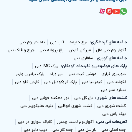
جاذبه های گردشگری
برج خلیفه
قاب دبی
دلفیناریوم دبی
آکواریوم دبی مال
میراکل گاردن
باغ پروانه دبی
چرخ و فلک دبی
جاذبه های کویری
سافاری دبی
پارک های موضوعی و تفریحات کودکان
پارک IMG دبی
شهربازی فراری
موشن گیت دبی
سی ورلد
پارک برادران وارنر
لگولند دبی
کیدزانیا دبی
پارک کروکودیل دبی
گاردن گلو دبی
سیاره سبز دبی
گشت های شهری
باغ گل دبی
تور دهکده جهانی دبی
گشت شهری دبی
گشت شهری ابوظبی
بلیط هلیکوپتر دبی
بیگ باس دبی
تفریحات آبی دبی
آکواریوم لاست چمبرز
کایاک سواری در دبی
جت اسکی دبی
پاراسل دبی
جت کار دبی
دیپ دایو دبی