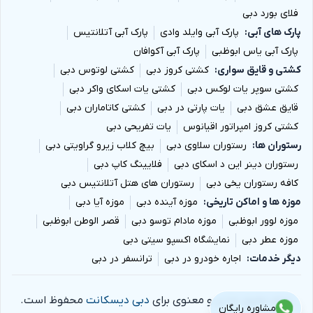
فلای بورد دبی
پارک های آبی
پارک آبی وایلد وادی
پارک آبی آتلانتیس
پارک آبی یاس ابوظبی
پارک آبی آکوافان
کشتی و قایق سواری
کشتی کروز دبی
کشتی لوتوس دبی
کشتی سوپر یات لوکس دبی
کشتی یات اسکای واکر دبی
قایق عشق دبی
یات پارتی در دبی
کشتی کاتاماران دبی
کشتی کروز امپراتور اقیانوس
یات تفریحی دبی
رستوران ها
رستوران سلاوی دبی
بیچ کلاب زیرو گراویتی دبی
رستوران دینر این د اسکای دبی
فلایینگ کاپ دبی
کافه رستوران یخی دبی
رستوران های هتل آتلانتیس دبی
موزه ها و اماکن تاریخی
موزه آینده دبی
موزه آیا دبی
موزه لوور ابوظبی
موزه مادام توسو دبی
قصر الوطن ابوظبی
موزه عطر دبی
نمایشگاه اکسپو سیتی دبی
دیگر خدمات
اجاره خودرو در دبی
ترانسفر در دبی
تمام حقوق مادی و معنوی برای
دبی دیسکانت
محفوظ است.
مشاوره رایگان