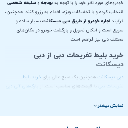
خودروهای مورد نظر خود را با توجه به
بودجه
و
سلیقه
شخصی
انتخاب کرده و با تخفیفات ویژه، اقدام به رزرو کنند. همچنین،
فرآیند
اجاره خودرو از طریق دبی دیسکانت
بسیار ساده و
سریع است و امکان تحویل و بازگشت خودرو در مکان‌های
مختلف دبی نیز فراهم است.
خرید بلیط تفریحات دبی از دبی
دیسکانت
دبی دیسکانت
همچنین یک منبع عالی برای
خرید بلیط
تفریحات دبی
با
قیمت‌های مناسب
است. از
پارک‌های آبی دبی
و
شهربازی‌های دبی
گرفته تا
تور سافاری دبی
در بیابان و
بازدید از برج خلیفه
، این سایت تمامی نیازهای تفریحی شما را
نمایش بیشتر
با تخفیفات قابل توجهی برآورده می‌کند. کاربران می‌توانند به
راحتی بلیط
تفریحات دبی
را از طریق این سایت خریداری کرده و