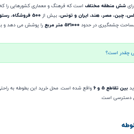
ای
شش منطقه مختلف
است که فرهنگ و معماری کشورهایی را که ا
لس، چین، مصر، هند، ایران و تونس
، بیش از
500 فروشگاه
،
رستو
د مساحت چشمگیری در حدود
521000
متر مربع
را پوشش می دهد و با
بی چقدر است؟
ید
بین تقاطع 5 و 6
واقع شده است. محل خرید ابن بطوطه به راحتی
بل دسترسی است.
وطه