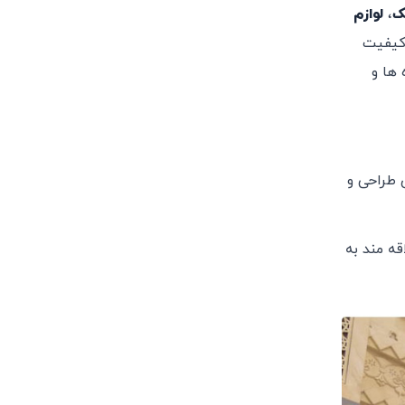
ک
،
لوازم
 کیفیت
 ها و
 طراحی و
ه مند به