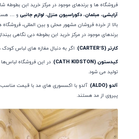
فروشگاه‌ ها و برندهای موجود در مرکز خرید ابن بطوطه ش
آرایشی
،
مبلمان
،
دکوراسیون
منزل
،
لوازم
جانبی
و … هستند
بالا از خرده فروشان مشهور محلی و بین المللی، فروشگاه ه
برندهای موجود در مرکز خرید ابن بطوطه دبی نگاهی بینداز
کارتر (CARTER’S)
: اگر به دنبال مغازه های لباس کودک در دبی هستید، Carter’s یک 
کیدستون (CATH KIDSTON)
: در این فروشگاه لباس‌ها
تولید می شود.
آلدو (ALDO)
: آلدو با اکسسوری های مد با قیمت مناسب و
پیروی از مد هستند.