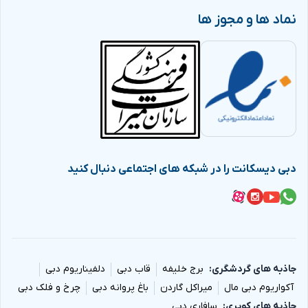
نماد ها و مجوز ها
دبی دیسکانت را در شبکه های اجتماعی دنبال کنید
جاذبه های گردشگری
برج خلیفه
قاب دبی
دلفیناریوم دبی
آکواریوم دبی مال
میراکل گاردن
باغ پروانه دبی
چرخ و فلک دبی
جاذبه های کویری
سافاری دبی