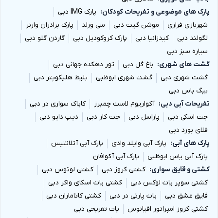
پارک های موضوعی و تفریحات کودکان
پارک IMG دبی
شهربازی فراری
موشن گیت دبی
سی ورلد
پارک برادران وارنر
لگولند دبی
کیدزانیا دبی
پارک کروکودیل دبی
گاردن گلو دبی
سیاره سبز دبی
گشت های شهری
باغ گل دبی
تور دهکده جهانی دبی
گشت شهری دبی
گشت شهری ابوظبی
بلیط هلیکوپتر دبی
بیگ باس دبی
تفریحات آبی دبی
آکواریوم لاست چمبرز
کایاک سواری در دبی
جت اسکی دبی
پاراسل دبی
جت کار دبی
دیپ دایو دبی
فلای بورد دبی
پارک های آبی
پارک آبی وایلد وادی
پارک آبی آتلانتیس
پارک آبی یاس ابوظبی
پارک آبی آکوافان
کشتی و قایق سواری
کشتی کروز دبی
کشتی لوتوس دبی
کشتی سوپر یات لوکس دبی
کشتی یات اسکای واکر دبی
قایق عشق دبی
یات پارتی در دبی
کشتی کاتاماران دبی
کشتی کروز امپراتور اقیانوس
یات تفریحی دبی