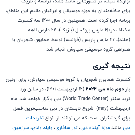
نوازنده تنبک، در کشورهایی مانند هلند، فرانسه و بلژیک
برای علاقه‌مندان به حوزه موسیقی و ایرانیان مقیم این مناطق،
برنامه اجرا کرده است. همچنین در سال ۱۴۰۰ سه کنسرت
مختلف در«۱۹ مارس بروکسل (بلژیک)، ۲۲ مارس لاهه
(هلند)، ۲۶ مارس پاریس (فرانسه) توسط همایون شجریان با
همراهی گروه موسیقی سیاوش انجام شد.
نتیجه گیری
کنسرت همایون شجریان با گروه موسیقی سیاوش، برای اولین
بار
دوم ماه می ۲۰۲۲
(۱۲ اردیبهشت ۱۴۰۱)، در سالن ورد
ترید سنتر (World Trade Center) دبی برگزار خواهد شد. ماه
اردیبهشت (may) شروع تابستان در دبی مناسب‌ترین فصل
برای گردشگران است که می توانند از انواع
تفریحات
دبی
مانند
موزه آینده دبی
،
تور سافاری
،
وایلد وادی
،
سرزمین