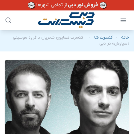
خانه
-
کنسرت ها
-
کنسرت همایون شجریان با گروه موسیقی
«سیاوش» در دبی