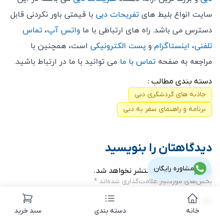
سایت انواع بلیط های
تفریحات دبی
با قیمتی باور نکردنی قابل
دسترس می باشد. راه های ارتباطی با ما
واتس آپ
،
تماس
تلفنی
،
اینستاگرام
و
پست الکترونیکی
است، همچنین با
مراجعه به صفحه
تماس با ما
می توانید با ما در ارتباط باشید.
دسته بندی مطالب :
جاذبه های گردشگری دبی
برنامه و راهنمای سفر به دبی
دیدگاهتان را بنویسید
مشاوره رایگان
نشانی ایمیل شما منتشر نخواهد شد.
بخش‌های موردنیاز علامت‌گذاری شده‌اند
*
نظر
*
خانه
دسته بندی
سبد خرید