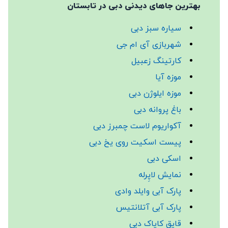
بهترین جاهای دیدنی دبی در تابستان
سیاره سبز دبی
شهربازی آی ام جی
کارتینگ زعبیل
موزه آیا
موزه ایلوژن دبی
باغ پروانه‌ دبی
آکواریوم لاست چمبرز دبی
پیست اسکیت روی یخ دبی
اسکی دبی
نمایش لاپِرله
پارک آبی وایلد وادی
پارک آبی آتلانتیس
قایق کایاک دبی